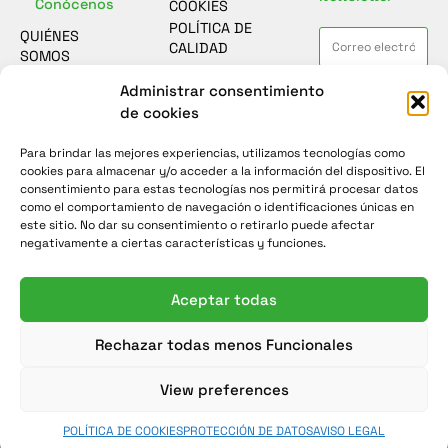
Conócenos
COOKIES
POLÍTICA DE
QUIÉNES
CALIDAD
SOMOS
ASESORAMIENTO
Contacto
Administrar consentimiento
He leído y acepto la
política de
SOSTENIBILIDAD
protección de datos
de cookies
FORMULARIO
CASOS DE
DE CONTACTO
ÉXITO
Para brindar las mejores experiencias, utilizamos tecnologías como
Enviar
ENCUESTA DE
NOTICIAS
cookies para almacenar y/o acceder a la información del dispositivo. El
SATISFACCIÓN
consentimiento para estas tecnologías nos permitirá procesar datos
como el comportamiento de navegación o identificaciones únicas en
este sitio. No dar su consentimiento o retirarlo puede afectar
negativamente a ciertas características y funciones.
Aceptar todas
Rechazar todas menos Funcionales
View preferences
POLÍTICA DE COOKIES
PROTECCIÓN DE DATOS
AVISO LEGAL