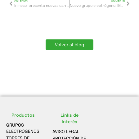
ANTERIOR
SIGUIENTE
Inmesol presenta nuevas carrocerías en acero inoxidable con acabado espejo
Nuevo grupo electrógeno: INMESOL COMPACT
Volver al blog
Productos
Links de
Interés
GRUPOS
ELECTRÓGENOS
AVISO LEGAL
TORRES DE
PROTECCIÓN DE