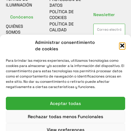
ILUMINACIÓN
DATOS
POLÍTICA DE
Newsletter
Conócenos
COOKIES
POLÍTICA DE
QUIÉNES
CALIDAD
SOMOS
ASESORAMIENTO
Contacto
Administrar consentimiento
He leído y acepto la
política de
SOSTENIBILIDAD
protección de datos
de cookies
FORMULARIO
CASOS DE
DE CONTACTO
ÉXITO
Para brindar las mejores experiencias, utilizamos tecnologías como
Enviar
ENCUESTA DE
NOTICIAS
cookies para almacenar y/o acceder a la información del dispositivo. El
SATISFACCIÓN
consentimiento para estas tecnologías nos permitirá procesar datos
como el comportamiento de navegación o identificaciones únicas en
este sitio. No dar su consentimiento o retirarlo puede afectar
negativamente a ciertas características y funciones.
Aceptar todas
Rechazar todas menos Funcionales
View preferences