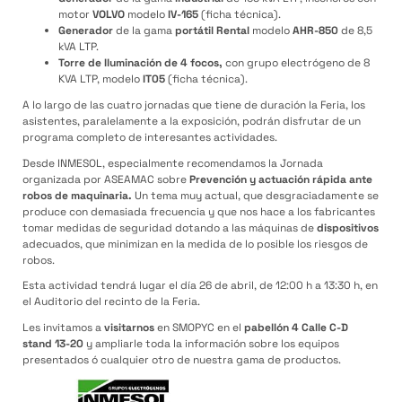
motor
VOLVO
modelo
IV-165
(ficha técnica).
Generador
de la gama
portátil Rental
modelo
AHR-850
de 8,5
kVA LTP.
Torre de Iluminación de 4 focos,
con grupo electrógeno de 8
KVA LTP, modelo
IT05
(ficha técnica).
A lo largo de las cuatro jornadas que tiene de duración la Feria, los
asistentes, paralelamente a la exposición, podrán disfrutar de un
programa completo de interesantes actividades.
Desde INMESOL, especialmente recomendamos la Jornada
organizada por ASEAMAC sobre
Prevención y actuación rápida ante
robos de maquinaria.
Un tema muy actual, que desgraciadamente se
produce con demasiada frecuencia y que nos hace a los fabricantes
tomar medidas de seguridad dotando a las máquinas de
dispositivos
adecuados, que minimizan en la medida de lo posible los riesgos de
robos.
Esta actividad tendrá lugar el día 26 de abril, de 12:00 h a 13:30 h, en
el Auditorio del recinto de la Feria.
Les invitamos a
visitarnos
en SMOPYC en el
pabellón 4 Calle C-D
stand 13-20
y ampliarle toda la información sobre los equipos
presentados ó cualquier otro de nuestra gama de productos.