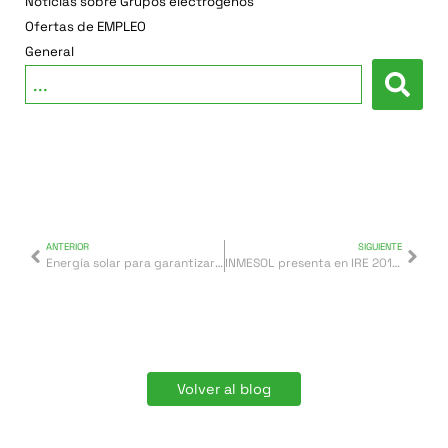
Noticias sobre Grupos electrógenos
Ofertas de EMPLEO
General
ANTERIOR
SIGUIENTE
Energía solar para garantizar el arranque de un grupo electrógeno
INMESOL presenta en IRE 2017 la última tecnología en grupos electrógenos RENTAL
Volver al blog