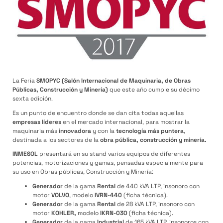
La Feria
SMOPYC
(Salón Internacional de Maquinaria, de Obras
Públicas, Construcción y Minería)
que este año cumple su décimo
sexta edición.
Es un punto de encuentro donde se dan cita todas aquellas
empresas líderes
en el mercado internacional, para mostrar la
maquinaria más
innovadora
y con la
tecnología más puntera
,
destinada a los sectores de la
obra pública, construcción y minería.
INMESOL
presentará en su stand varios equipos de diferentes
potencias, motorizaciones y gamas, pensadas especialmente para
su uso en Obras públicas, Construcción y Minería:
Generador
de la gama
Rental
de 440 kVA LTP, insonoro con
motor
VOLVO
, modelo
IVRN-440
(ficha técnica).
Generador
de la gama
Rental
de 28 kVA LTP, insonoro con
motor
KOHLER,
modelo
IKRN-030
(ficha técnica).
Generador
de la gama
Industrial
de 165 kVA LTP, insonoros con