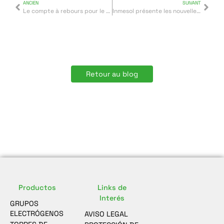
ANCIEN
SUIVANT
Le compte à rebours pour le FORUM ASEAMAC 2020 à commencé
Inmesol présente les nouvelles gammes STAGE V
Retour au blog
Productos
Links de
Interés
GRUPOS
ELECTRÓGENOS
AVISO LEGAL