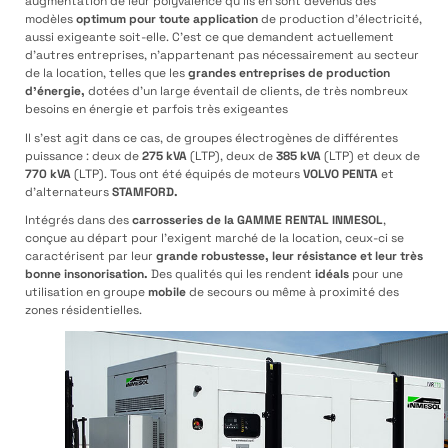
augmentation de leur polyvalence qu’ils en sont devenus des
modèles
optimum pour toute application
de production d’électricité,
aussi exigeante soit-elle. C’est ce que demandent actuellement
d’autres entreprises, n’appartenant pas nécessairement au secteur
de la location, telles que les
grandes entreprises de production
d’énergie,
dotées d’un large éventail de clients, de très nombreux
besoins en énergie et parfois très exigeantes
Il s’est agit dans ce cas, de groupes électrogènes de différentes
puissance : deux de
275 kVA
(LTP), deux de
385 kVA
(LTP) et deux de
770 kVA
(LTP). Tous ont été équipés de moteurs
VOLVO PENTA
et
d’alternateurs
STAMFORD.
Intégrés dans des
carrosseries de la
GAMME RENTAL INMESOL
,
conçue au départ pour l’exigent marché de la location, ceux-ci se
caractérisent par leur
grande robustesse, leur résistance et leur très
bonne insonorisation.
Des qualités qui les rendent
idéals
pour une
utilisation en groupe
mobile
de secours ou même à proximité des
zones résidentielles.