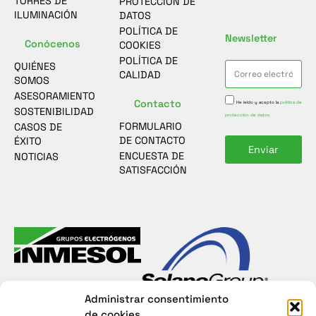
TORRES DE
PROTECCIÓN DE
ILUMINACIÓN
DATOS
POLÍTICA DE
Newsletter
Conócenos
COOKIES
POLÍTICA DE
QUIÉNES
CALIDAD
SOMOS
ASESORAMIENTO
Contacto
He leído y acepto la
política de
SOSTENIBILIDAD
protección de datos
FORMULARIO
CASOS DE
DE CONTACTO
ÉXITO
Enviar
ENCUESTA DE
NOTICIAS
SATISFACCIÓN
Administrar consentimiento
de cookies