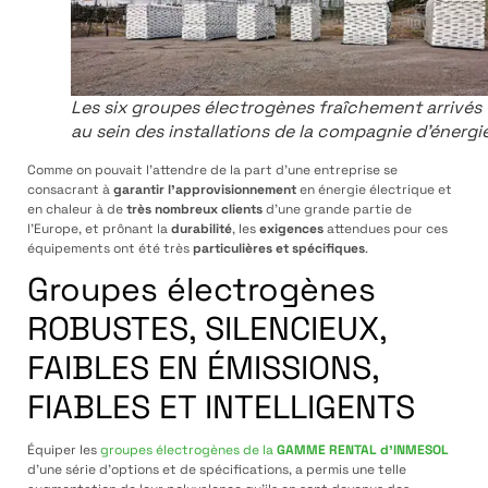
Les six groupes électrogènes fraîchement arrivés
au sein des installations de la compagnie d’énergi
Comme on pouvait l’attendre de la part d’une entreprise se
consacrant à
garantir l’approvisionnement
en énergie électrique et
en chaleur à de
très nombreux clients
d’une grande partie de
l’Europe, et prônant la
durabilité
, les
exigences
attendues pour ces
équipements ont été très
particulières et spécifiques
.
Groupes électrogènes
ROBUSTES, SILENCIEUX,
FAIBLES EN ÉMISSIONS,
FIABLES ET INTELLIGENTS
Équiper les
groupes électrogènes de la
GAMME RENTAL d’INMESOL
d’une série d’options et de spécifications, a permis une telle