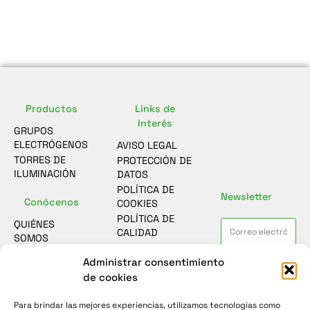
Productos
Links de
Interés
GRUPOS
ELECTRÓGENOS
AVISO LEGAL
TORRES DE
PROTECCIÓN DE
ILUMINACIÓN
DATOS
POLÍTICA DE
Newsletter
Conócenos
COOKIES
POLÍTICA DE
QUIÉNES
CALIDAD
SOMOS
ASESORAMIENTO
Contacto
Administrar consentimiento
He leído y acepto la
política de
SOSTENIBILIDAD
protección de datos
de cookies
FORMULARIO
CASOS DE
DE CONTACTO
ÉXITO
Para brindar las mejores experiencias, utilizamos tecnologías como
Enviar