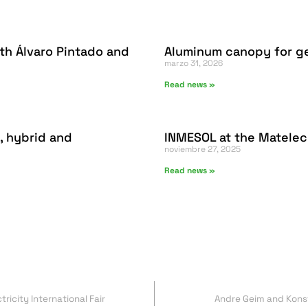
th Álvaro Pintado and
Aluminum canopy for ge
marzo 31, 2026
Read news »
, hybrid and
INMESOL at the Matelec
noviembre 27, 2025
Read news »
tricity International Fair
Andre Geim and Konst