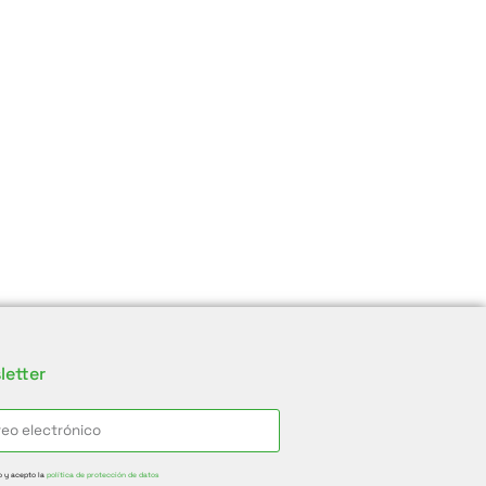
letter
o y acepto la
política de protección de datos