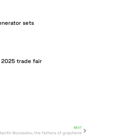
nerator sets
 2025 trade fair
NEXT
antin Novoselov, the fathers of graphene