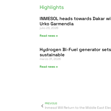
Highlights
INMESOL heads towards Dakar wi
Urko Garmendia
julio 23, 2026
Read news »
Hydrogen Bi-Fuel generator sets
sustainable
marzo 31, 2026
Read news »
PREVIOUS
Inmesol Will Return to the Middle East Elec