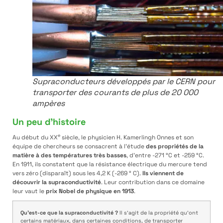
Supraconducteurs développés par le CERN pour
transporter des courants de plus de 20 000
ampères
Un peu d’histoire
e
Au début du XX
siècle, le physicien H. Kamerlingh Onnes et son
équipe de chercheurs se consacrent à l’étude
des propriétés de la
matière à des températures très basses
, d’entre -271 °C et -259 °C.
En 1911, ils constatent que la résistance électrique du mercure tend
vers zéro (disparaît) sous les 4,2 K (-269 ° C).
Ils viennent de
découvrir la supraconductivité
. Leur contribution dans ce domaine
leur vaut le
prix Nobel de physique en 1913
.
Qu’est-ce que la supraconductivité ?
Il s’agit de la propriété qu’ont
certains matériaux, dans certaines conditions, de transporter