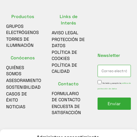
Productos
Links de
Interés
GRUPOS
ELECTRÓGENOS
AVISO LEGAL
TORRES DE
PROTECCIÓN DE
ILUMINACIÓN
DATOS
POLÍTICA DE
Newsletter
Conócenos
COOKIES
POLÍTICA DE
QUIÉNES
CALIDAD
SOMOS
ASESORAMIENTO
Contacto
He leído y acepto la
política de
SOSTENIBILIDAD
protección de datos
FORMULARIO
CASOS DE
DE CONTACTO
ÉXITO
Enviar
ENCUESTA DE
NOTICIAS
SATISFACCIÓN