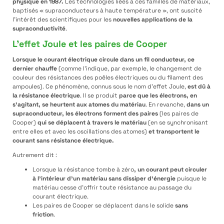
physique en 1987.
Les technologies liées à ces familles de matériaux,
baptisés « supraconducteurs à haute température », ont suscité
l’intérêt des scientifiques pour les
nouvelles applications de la
supraconductivité
.
L’effet Joule et les paires de Cooper
Lorsque le courant électrique circule dans un fil conducteur, ce
dernier chauffe
(comme l’indique, par exemple, le changement de
couleur des résistances des poêles électriques ou du filament des
ampoules). Ce phénomène, connus sous le nom d’effet Joule,
est dû à
la résistance électrique
. Il se produit
parce que les électrons, en
s’agitant, se heurtent aux atomes du matériau
. En revanche,
dans un
supraconducteur, les électrons forment des paires
(les paires de
Cooper)
qui se déplacent à travers le matériau
(en se synchronisant
entre elles et avec les oscillations des atomes)
et transportent le
courant sans résistance électrique.
Autrement dit :
Lorsque la résistance tombe à zéro
,
un courant peut circuler
à l’intérieur d’un matériau sans dissiper d’énergie
puisque le
matériau cesse d’offrir toute résistance au passage du
courant électrique.
Les paires de Cooper se déplacent dans le solide
sans
friction
.