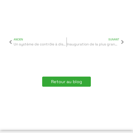
ANCIEN
SUIVANT
Un système de contrôle à distance novateur
Inauguration de la plus grande centrale solaire du monde
Retour au blog