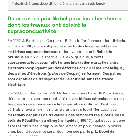
l’électricité sans déperdition d’énergie et sans résistance.
Deux autres prix Nobel pour les chercheurs
dont les travaux ont éclairé la
supraconductivité
En 1957, J. Bardeen, L. Cooper et R. Schrieffer énoncent leur
théorie
,
la théorie
BCS
, qui
explique presque toutes les propriétés des
matériaux supraconducteurs
et leur vaudra le
prix Nobel de
physique en 1972
. La théorie BCS explique que,
à l’état
supraconducteur, sous l’effet d’une interaction attractive entre
électrons s’expliquant par des déformations du réseau métallique,
des paires d’électrons (paires de Cooper) se forment. Ces paires
sont capables de transporter de l’électricité sans résistance
électrique
.
En 1986, J.C. Bednorz et K.A. Müller, des laboratoires IBM de Suisse,
découvrent la supraconductivité des
matériaux céramiques
, à des
températures supérieures à la température critique
. C’est une
véritable révolution : ils ne tarderont pas à identifier aussi des
matériaux capables de travailler à des températures supérieures à
celle de l’ébullition du nitrogène liquide
(-196 °C), qui peuvent donc
être refroidis beaucoup plus facilement et pour beaucoup moins
cher. Leur découverte sera récompensée par le
prix Nobel de