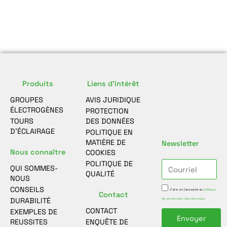
Produits
Liens d'intérêt
GROUPES
AVIS JURIDIQUE
ÉLECTROGÈNES
PROTECTION
TOURS
DES DONNÉES
D’ÉCLAIRAGE
POLITIQUE EN
MATIÈRE DE
Newsletter
Nous connaître
COOKIES
POLITIQUE DE
QUI SOMMES-
QUALITÉ
NOUS
CONSEILS
J'ai lu et j'accepte la
politique
Contact
DURABILITÉ
de protection des données
CONTACT
EXEMPLES DE
Envoyer
REUSSITES
ENQUÊTE DE