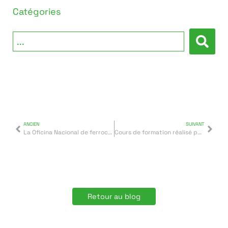
Catégories
ANCIEN
SUIVANT
La Oficina Nacional de ferrocarril de Marruecos, ha confiado en los grupos electrógenos INMESOL
Cours de formation réalisé par INMESOL pour les ingénieurs et techniciens de l’ONCF au Maroc
Retour au blog