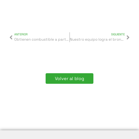
ANTERIOR
SIGUIENTE
Obtienen combustible a partir de agua, aire y luz solar
Nuestro equipo logra el bronce y la plata en el Campeonato de España
Volver al blog