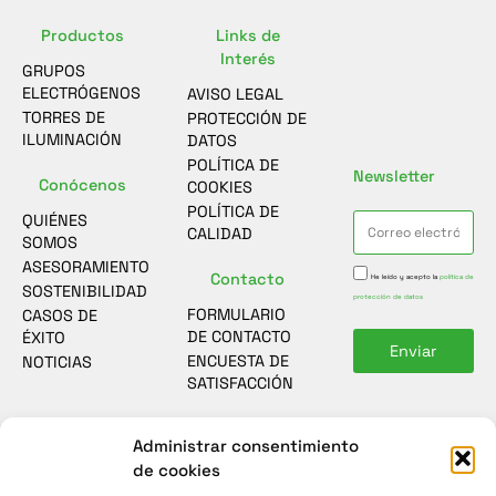
Productos
Links de
Interés
GRUPOS
ELECTRÓGENOS
AVISO LEGAL
TORRES DE
PROTECCIÓN DE
ILUMINACIÓN
DATOS
POLÍTICA DE
Newsletter
Conócenos
COOKIES
POLÍTICA DE
QUIÉNES
CALIDAD
SOMOS
ASESORAMIENTO
Contacto
He leído y acepto la
política de
SOSTENIBILIDAD
protección de datos
FORMULARIO
CASOS DE
DE CONTACTO
ÉXITO
Enviar
ENCUESTA DE
NOTICIAS
SATISFACCIÓN
Administrar consentimiento
de cookies