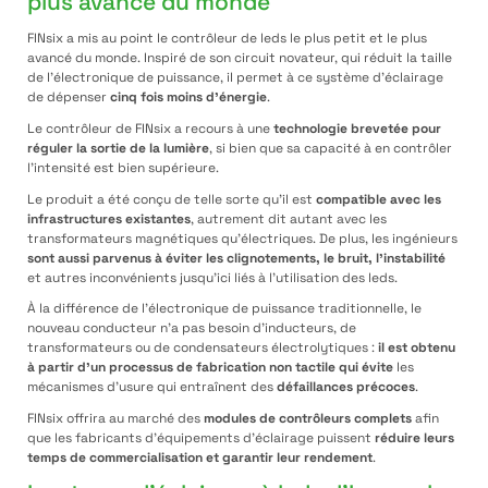
plus avancé du monde
FINsix a mis au point le contrôleur de leds le plus petit et le plus
avancé du monde. Inspiré de son circuit novateur, qui réduit la taille
de l’électronique de puissance, il permet à ce système d’éclairage
de dépenser
cinq fois moins d’énergie
.
Le contrôleur de FINsix a recours à une
technologie brevetée pour
réguler la sortie de la lumière
, si bien que sa capacité à en contrôler
l’intensité est bien supérieure.
Le produit a été conçu de telle sorte qu’il est
compatible avec les
infrastructures existantes
, autrement dit autant avec les
transformateurs magnétiques qu’électriques. De plus, les ingénieurs
sont aussi parvenus à éviter les clignotements, le bruit, l’instabilité
et autres inconvénients jusqu’ici liés à l’utilisation des leds.
À la différence de l’électronique de puissance traditionnelle, le
nouveau conducteur n’a pas besoin d’inducteurs, de
transformateurs ou de condensateurs électrolytiques :
il est obtenu
à partir d’un processus de fabrication non tactile qui évite
les
mécanismes d’usure qui entraînent des
défaillances précoces
.
FINsix offrira au marché des
modules de contrôleurs complets
afin
que les fabricants d’équipements d’éclairage puissent
réduire leurs
temps de commercialisation et garantir leur rendement
.