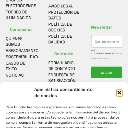
GRUPOS
ELECTRÓGENOS
AVISO LEGAL
TORRES DE
PROTECCIÓN DE
ILUMINACIÓN
DATOS
POLÍTICA DE
Newsletter
Conócenos
COOKIES
POLÍTICA DE
QUIÉNES
CALIDAD
SOMOS
ASESORAMIENTO
Contacto
He leído y acepto la
política de
SOSTENIBILIDAD
protección de datos
FORMULARIO
CASOS DE
DE CONTACTO
ÉXITO
Enviar
ENCUESTA DE
NOTICIAS
SATISFACCIÓN
Administrar consentimiento
de cookies
Para brindar las mejores experiencias, utilizamos tecnologías como
cookies para almacenar y/o acceder a la información del dispositivo. El
consentimiento para estas tecnologías nos permitirá procesar datos
como el comportamiento de navegación o identificaciones únicas en
este sitio. No dar su consentimiento o retirarlo puede afectar