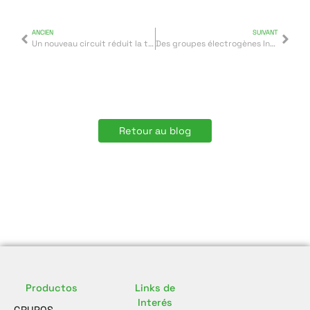
ANCIEN
SUIVANT
Un nouveau circuit réduit la taille et le coût de l’électronique de puissance
Des groupes électrogènes Inmesol pour des centres de données
Retour au blog
Productos
Links de
Interés